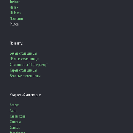
Tristone
Hanex
Hi-Macs
Neomarm
Pluton
По цвету:
Белые столешницы
Чёрные столешницы
Столешницы "Под мрамор"
Серые столешницы
Бежевые столешницы
Кварцевый агломерат:
Aварус
Avant
Caesarstone
Cambria
Compac