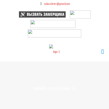
zakazclever@gmail.com
HANEX «Bellassimo-1»