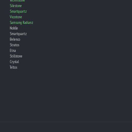
Technistone
Silestone
Smartquartz
Vicostone
Samsung Radianz
Noblle
Smartquartz
Belenco
Stratos
Etna
Stillstone
Crystal
Teltos