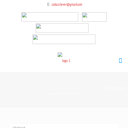
zakazclever@gmail.com
Подоконники из
кварцевого агломерата