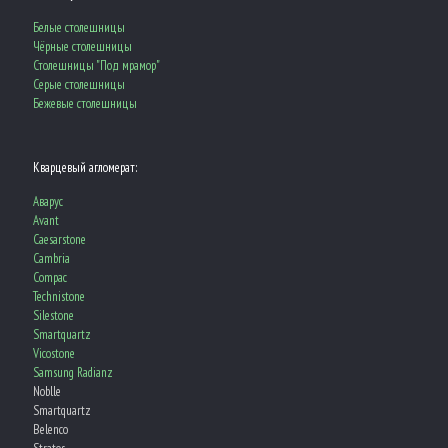
Белые столешницы
Чёрные столешницы
Столешницы "Под мрамор"
Серые столешницы
Бежевые столешницы
Кварцевый агломерат:
Aварус
Avant
Caesarstone
Cambria
Compac
Technistone
Silestone
Smartquartz
Vicostone
Samsung Radianz
Noblle
Smartquartz
Belenco